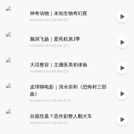
0
神奇动物｜未知生物奇幻夜
40分钟
2022-06-07
4938
5
0
脑洞飞扬｜爱死机第3季
62分钟
2022-06-02
3150
3
0
大话整容｜主播医美初体验
42分钟
2022-05-25
2909
0
0
皮球聊电影｜清水崇和《恐怖村三部
曲》
39分钟
2022-05-17
5450
10
0
自掘坟墓？恶作剧整人翻大车
39分钟
2022-05-11
3814
2
0