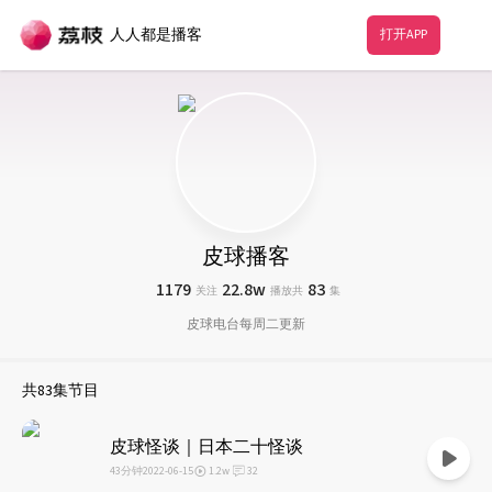
人人都是播客
打开APP
皮球播客
1179
22.8w
83
关注
播放
共
集
皮球电台每周二更新
共
83
集节目
皮球怪谈｜日本二十怪谈
43分钟
2022-06-15
1.2w
32