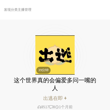
发现
分类
主播管理
39
分钟
这个世界真的会偏爱多问一嘴的
人
+
出逃在即
8517
8
1个月前