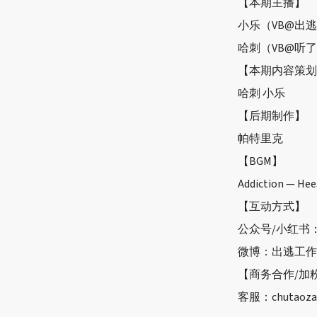
【本期主播】
小乐（
VB@
出逃
哈刺（
VB@
听了
【本期内容策划
哈刺 小乐
【后期制作】
帕特里克
【
BGM
】
Addiction
—
Hee
【互动方式】
公众号
/
小红书
微博：出逃工作
【商务合作
/
加
客服：
chutaozai