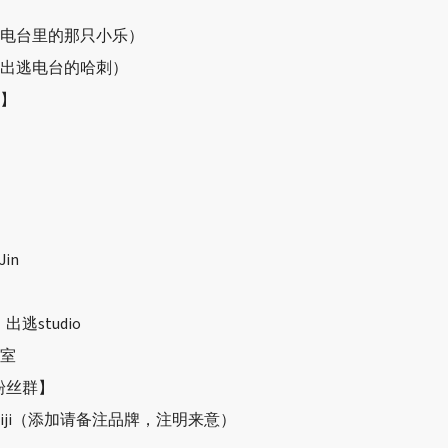
电台里的那只小乐）
出逃电台的哈刺）
】
Jin
：出逃
studio
室
粉丝群】
ji
（添加请备注品牌，注明来意）