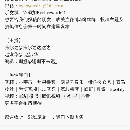
邮箱：
byebyework@163.com
听友群：Vx添加Byebyework01
想要给我们投稿的朋友，请关注微博&粉丝群，投稿主题及
抽奖信息会第一时间在这里发布！
【主播】
张尔达@张尔达达达达
赵淑华@-赵淑华-
编辑：姗姗@姗姗不来迟_-
【关注我们】
音频：小宇宙｜苹果播客｜网易云音乐｜微信公众号｜喜马
拉雅｜
微博音频 |
QQ音乐｜荔枝播客｜蜻蜓
| 豆瓣｜Spotify
视频：
B站 | 微博 | 腾讯视频 | 小红书 | 抖音
更多平台敬请期待
感谢收听「逃班威龙」，我们下期再逃！