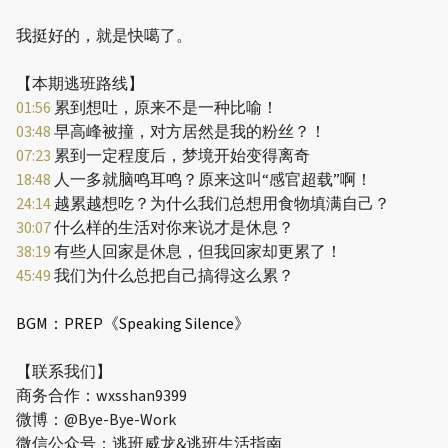
我挺好的，就是快噶了。
【本期逃班路线】
01:56
累到想吐，原来不是一种比喻！
03:48
早高峰被撞，对方居然是我的粉丝？！
07:23
累到一定程度后，梦境开始变得离奇
18:48
人一多就脑鸣耳鸣？原来这叫“感官超载”啊！
24:14
越累越想吃？为什么我们总想用食物填满自己？
30:07
什么样的生活对你来说才是休息？
38:19
有些人回家是休息，但我回家却更累了！
45:49
我们为什么总把自己搞得这么累？
BGM：PREP《Speaking Silence》
【联系我们】
商务合作：wxsshan9399
微博：@Bye-Bye-Work
微信公众号：逃班威龙&逃班生活指南