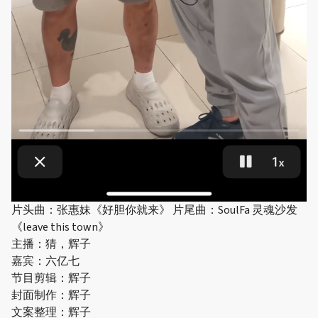
片头曲：张惠妹《好胆你就来》 片尾曲：SoulFa 灵魂沙发
《leave this town》
主播：猜，辉子
嘉宾：六亿七
节目剪辑：辉子
封面制作：辉子
文案整理：辉子