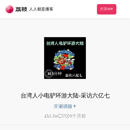
人人都是播客
打开APP
116
分钟
台湾人小电驴环游大陆-采访六亿七
+
开涮调频
1.3w
7
9个月前