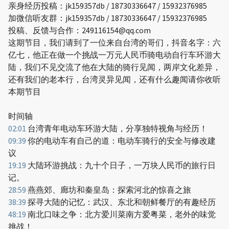
亲身经历投稿：jk159357db / 18730336647 / 15932376985
加微信听友群：jk159357db / 18730336647 / 15932376985
投稿、反馈与合作：249116154@qq.com
这期节目，我们请到了一位来自台湾的哥们，抖音名字：六
亿七，他正在做一个挑战一万元人民币骑电动自行车环游大
陆，我们不见交流了他在大陆的骑行见闻，两岸文化差异，
还有我们的老本行，台湾灵异见闻，还有什么趣闻请你收听
本期节目
时间轴
02:01
台湾青年电动车环游大陆，分享独特视角与经历！
09:39
你的电动车有自己的道：电动车骑行的安全与修改建
议
19:19
大陆环游挑战：九十个日子，一万块人民币的旅行日
记。
28:59
燕燕郊、廊坊和秦皇岛：探索河北的惊喜之旅
38:39
探寻大陆的记忆：武汉、东北和朝鲜餐厅的有趣经历
48:19
南北口味之争：北方爱川菜南方爱粤菜，老外的味觉
挑战！