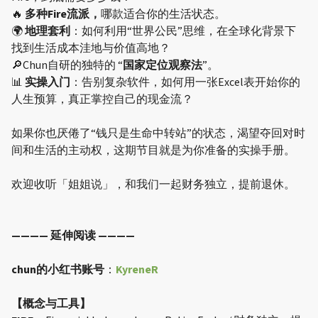
🔥
多种Fire流派，
哪款适合你的生活状态。
🌍
地理套利
：如何利用“世界公民”思维，在全球化背景下
找到生活成本洼地与价值高地？
🔎Chun自研的独特的 “
国家定位观察法
”。
📊
实操入门
：告别复杂软件，如何用一张Excel表开始你的
人生预算，真正掌控自己的现金流？
如果你也厌倦了“钱只是生命中转站”的状态，渴望夺回对时
间和生活的主动权，这期节目就是为你准备的实操手册。
欢迎收听「姐姐说」，和我们一起财务独立，提前退休。
———— 延伸阅读 ————
chun的小红书账号
：
KyreneR
【概念与工具】