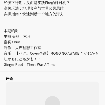
经济下行期，反而是实践Fire的好时机？
高阶玩法：地理套利与世界公民思维
实操指南：快速判断一个地方的潜力
本期鸣谢
主播 美丽、六月
嘉宾 Chun
制作：大声创想工作室
音乐：【ハク。Cover企画】MONO NO AWARE ＂かむかも
しかもにどもかも！＂
Ginger Root – There Was A Time
评论