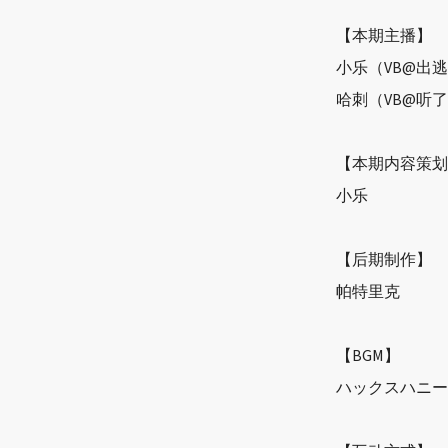
【本期主播】
小乐（VB@出
哈刺（VB@听
【本期内容策划
小乐
【后期制作】
帕特里克
【BGM】
ハックスハニー —