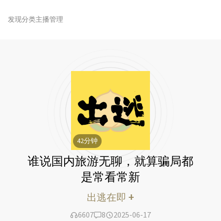
发现
分类
主播管理
42
分钟
谁说国内旅游无聊，就算骗局都
是常看常新
+
出逃在即
6607
8
2025-06-17