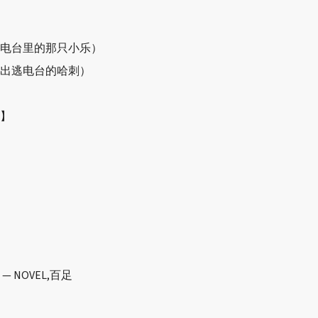
逃电台里的那只小乐）
了出逃电台的哈刺）
】
 NOVEL,百足